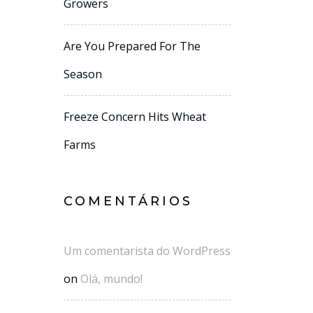
Growers
Are You Prepared For The
Season
Freeze Concern Hits Wheat
Farms
COMENTÁRIOS
Um comentarista do WordPress
on
Olá, mundo!