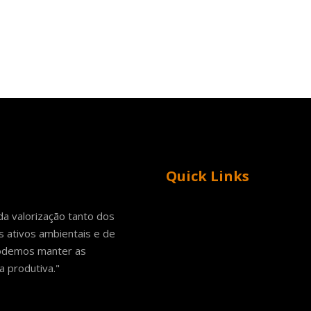
Quick Links
a valorização tanto dos
s ativos ambientais e de
podemos manter as
 produtiva."