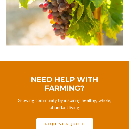
NEED HELP WITH
FARMING?
Growing community by inspiring healthy, whole,
abundant living
REQUEST A QUOTE